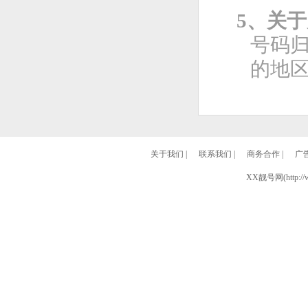
5、关
号码
的地
关于我们
|
联系我们
|
商务合作
|
广
XX靓号网(http://