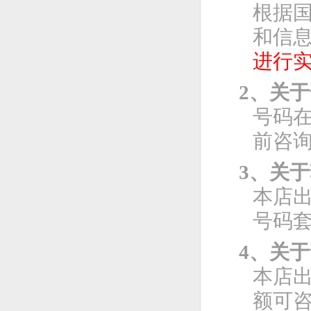
根据
和信息
进行
2、关
号码
前咨
3、关
本店
号码
4、关
本店
额可