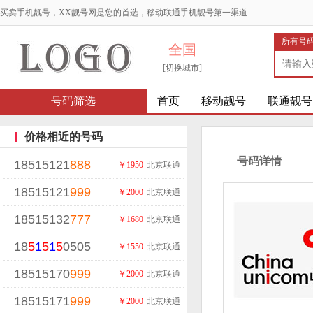
买卖手机靓号，XX靓号网是您的首选，移动联通手机靓号第一渠道
所有号
全国
[切换城市]
号码筛选
首页
移动靓号
联通靓号
价格相近的号码
号码详情
18515121
888
￥1950
北京联通
18515121
999
￥2000
北京联通
18515132
777
￥1680
北京联通
18
5
1
5
1
5
0505
￥1550
北京联通
18515170
999
￥2000
北京联通
18515171
999
￥2000
北京联通