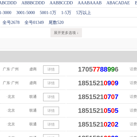
ABCDDD
ABBBCDDD
AABBCCDD
AAABAAAB
ABACADAE
1-3000
3001-5000
5001-1万
1-5万
5万以上
全号2678
全号01349
尾数520
展开更多选项 ↓
1705
77
88
99
6
广东·广州
虚商
话费
详情
1851521
0
9
0
9
广东·广州
虚商
话费
详情
1851521
0
7
0
7
·北京
联通
话费
详情
1851521
0
5
0
5
·北京
联通
话费
详情
1851521
0
2
0
2
·北京
联通
话费
详情