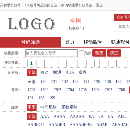
买卖手机靓号，XX靓号网是您的首选，移动联通手机靓号第一渠道
所有号
全国
[切换城市]
号码筛选
首页
移动靓号
联通靓号
模糊搜索：
尾数
按位搜索：
全部
移动
联通
电信
虚商
运营商：
全部
130
131
132
133
134
135
136
137
1
1701
1702
1703
1704
1705
1706
1707
1708
号段：
191
198
199
不限
中间规律
尾数规律
规律：
全部
AAA
AAAA
AAAAA
6A
7A
8A
ABC
AABBCC
AAABBB
AAAABBBB
ABAB
ABABAB