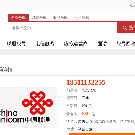
X
所有号码
移动号码
联通号码
电信号码
搜
联通靓号
电信靓号
虚拟运营商
固话
靓号回
码详情
18511132255
归属地：
北京北京
运营商：
联通
含话费：
100 元
680
零售价：
元
状 态：
未售出
(此状态仅供参考，详询客服
卖 家：
平台自营