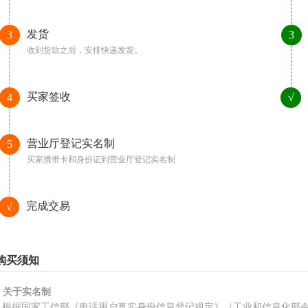
发货
3
3
收到货款之后，安排快递发货。
买家签收
4
√
营业厅登记实名制
5
买家携带卡和身份证到营业厅登记实名制
完成交易
√
购买须知
、关于实名制
根据国家工信部《电话用户真实身份信息登记规定》（工业和信息化部令