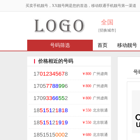
买卖手机靓号，XX靓号网是您的首选，移动联通手机靓号第一渠道
全国
[切换城市]
号码筛选
首页
移动靓号
价格相近的号码
号
17
01234567
8
￥800
广州虚商
1705
77
88
99
6
￥800
广州虚商
1709
33
66
55
2
￥800
广州虚商
18
5
1
5
1
2
1
8
1
8
￥550
北京联通
18
5
1
5
1
2
1
9
1
9
￥550
北京联通
1851515
000
2
￥680
北京联通