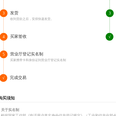
发货
3
3
收到货款之后，安排快递发货。
买家签收
4
√
营业厅登记实名制
5
买家携带卡和身份证到营业厅登记实名制
完成交易
√
购买须知
、关于实名制
根据国家工信部《电话用户真实身份信息登记规定》（工业和信息化部令