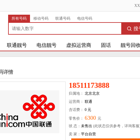
X
所有号码
移动号码
联通号码
电信号码
搜
联通靓号
电信靓号
虚拟运营商
固话
靓号回
码详情
18511173888
归属地：
北京北京
运营商：
联通
含话费：
0 元
6300
零售价：
元
状 态：
未售出
(此状态仅供参考，详询客服
卖 家：
平台自营