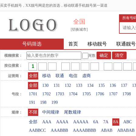
买卖手机靓号，XX靓号网是您的首选，移动联通手机靓号第一渠道
所有号
全国
[切换城市]
号码筛选
首页
移动靓号
联通靓号
模糊搜索：
尾数
按位搜索：
全部
移动
联通
电信
虚商
运营商：
全部
130
131
132
133
134
135
136
137
1
1701
1702
1703
1704
1705
1706
1707
1708
号段：
191
198
199
不限
中间规律
尾数规律
规律：
全部
AAA
AAAA
AAAAA
6A
7A
8A
ABC
AABBCC
AAABBB
AAAABBBB
ABAB
ABABAB